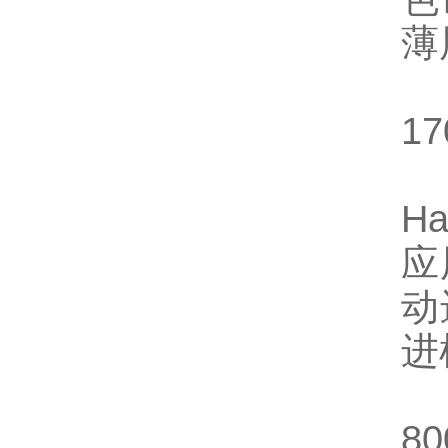
薄
17
Ha
应
动
进
80