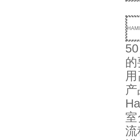
HAMI
50
的
用
产
Ha
室
流