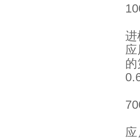
10
进
应
的
0.
70
应