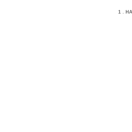
1
．
HA