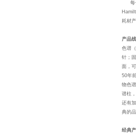
每
Ham
耗材产
产品
色谱
针；固
面，
50年
物色
谱柱，
还有加
典的
经典