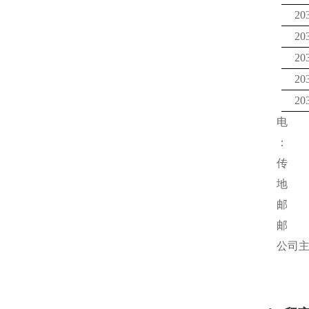
20
20
20
20
20
电 话：
：
传 真：
地 址
邮 编
邮 箱：
公司主页：