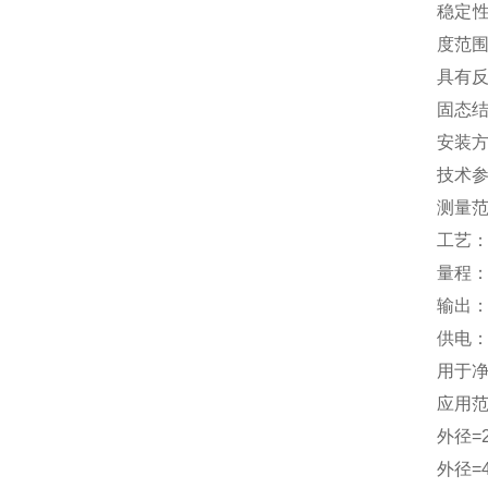
稳定性
度范围
具有反
固态
安装
技术
测量
工艺
量程：0-
输出：4
供电： 
用于
应用
外径=
外径=