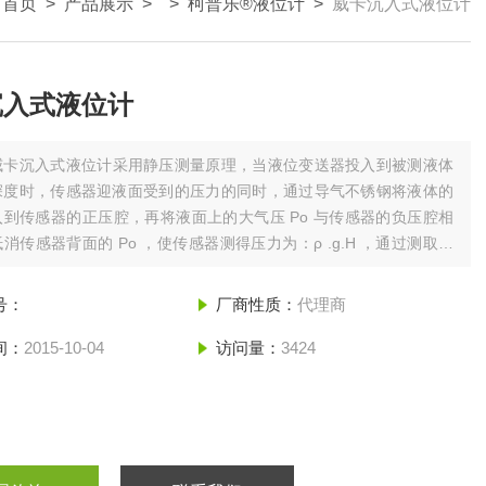
：
首页
>
产品展示
> >
柯普乐®液位计
>
威卡沉入式液位计
沉入式液位计
威卡沉入式液位计采用静压测量原理，当液位变送器投入到被测液体
深度时，传感器迎液面受到的压力的同时，通过导气不锈钢将液体的
到传感器的正压腔，再将液面上的大气压 Po 与传感器的负压腔相
消传感器背面的 Po ，使传感器测得压力为：ρ .g.H ，通过测取压
，可以得到液位深度。
号：
厂商性质：
代理商
间：
2015-10-04
访问量：
3424