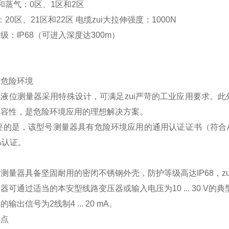
体和蒸气：0区、1区和2区
尘：20区、21区和22区 电缆zui大拉伸强度：1000N
级：IP68（可进入深度达300m）
于危险环境
型液位测量器采用特殊设计，可满足zui严苛的工业应用要求。
兼容性，是危险环境应用的理想解决方案。
重要的是，该型号测量器具有危险环境应用的通用认证证书（符合A
A认证。
构
测量器具备坚固耐用的密闭不锈钢外壳，防护等级高达IP68，zu
器可通过适当的本安型线路变压器或输入电压为10 ... 30 V
输出信号为2线制4 ... 20 mA。
特点