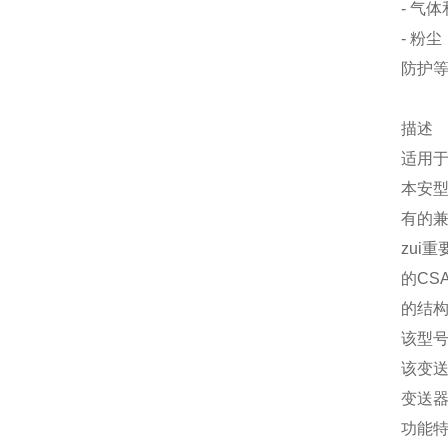
- 气
- 粉
防护等
描述
适用
本安
有的
zui
的CS
的结
该型号
该变送
变送器的
功能