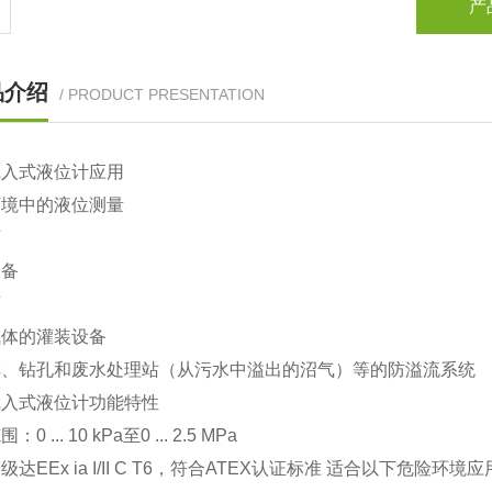
产
品介绍
/ PRODUCT PRESENTATION
沉入式液位计应用
环境中的液位测量
厂
设备
厂
气体的灌装设备
车、钻孔和废水处理站（从污水中溢出的沼气）等的防溢流系统
沉入式液位计功能特性
0 ... 10 kPa至0 ... 2.5 MPa
级达EEx ia I/II C T6，符合ATEX认证标准 适合以下危险环境