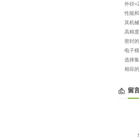
外径=
性能
其机
高精
密封
电子模
选择集
相应
留