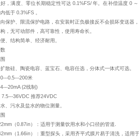
好，满度、零位长期稳定性可达 0.1%FS/ 年。在补偿温度 0 ～
内低于 0.3%FS 。
向保护、限流保护电路，在安装时正负极接反不会损坏变送器，异
结构，无可动部件，高可靠性，使用寿命长。
方便、结构简单、经济耐用。
参数
范围
：扩散硅、陶瓷电容、蓝宝石、电容任选，分体式一体式可选。
--0.5---200米
---20mA (2线制)
7.5---36VDC 推荐24VDC
净水、污水及盐水的物位测量。
范围
22mm（0.87in）：适用于测量饮用水和小口径的管道.
42mm（1.66in）：重型探头，采用齐平式膜片易于清洗，适用