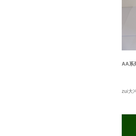
AA
系
zui