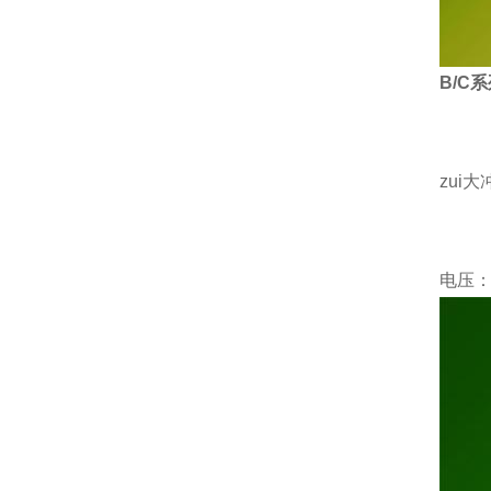
B/C
系
zui
电压