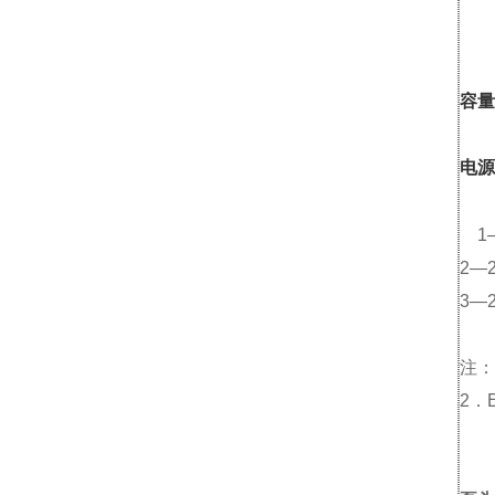
容量
电源
1—
2—2
3—2
注：
2．