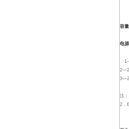
容量
电源
1—
2—2
3—2
注：
2．