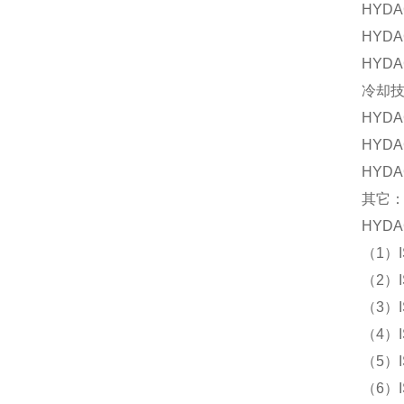
HYD
HYD
HYD
冷却技
HYD
HYD
HYD
其它：
HYD
（1）
（2）
（3）
（4）I
（5）I
（6）I