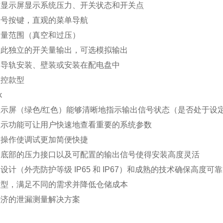
寸显示屏显示系统压力、开关状态和开关点
大号按键，直观的菜单导航
测量范围（真空和过压）
彼此独立的开关量输出，可选模拟输出
用导轨安装、壁装或安装在配电盘中
监控款型
k
示屏（绿色/红色）能够清晰地指示输出信号状态（是否处于设
显示功能可让用户快速地查看重要的系统参数
的操作使调试更加简便快捷
和底部的压力接口以及可配置的输出信号使得安装高度灵活
设计（外壳防护等级 IP65 和 IP67）和成熟的技术确保高度可靠
款型，满足不同的需求并降低仓储成本
经济的泄漏测量解决方案