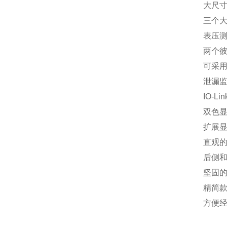
大尺
三个
表压
两个
可采
泄漏
IO-Lin
双色显
扩展
直观
后侧
坚固的
精简
方便