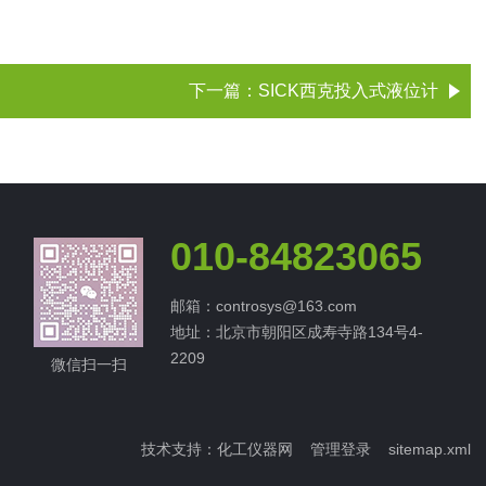
下一篇：
SICK西克投入式液位计
010-84823065
邮箱：controsys@163.com
地址：北京市朝阳区成寿寺路134号4-
2209
微信扫一扫
技术支持：
化工仪器网
管理登录
sitemap.xml