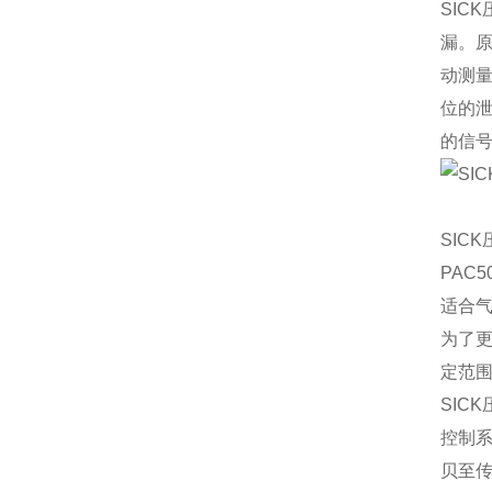
SIC
漏。
动测量
位的
的信
SIC
PAC5
适合气
为了更
定范围
SIC
控制系
贝至传