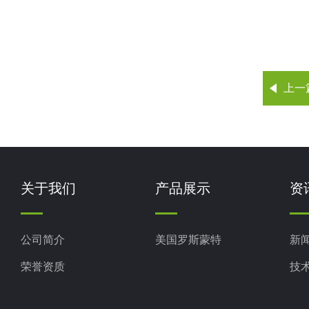
罗斯蒙特
代码
3051T
3051T
3051T
上一
（2）
2
3051T
（3）
3051T
3
3051T
3051T
代码
3051T
关于我们
产品展示
资
1
2
公司简介
美国罗斯蒙特
新
代码
荣誉资质
技
A
B