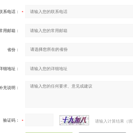
27579kPa）
27579kPa）
联系电话：
0-2000至0-10000psig（0-13800至
0-2000至0-10000psig
0-68900kPa）
0-68900kPa）
常用邮箱：
*FF总线及Profibus-PA协议请朱
省份：
输出
4-20mA，带有基于HART协议的数字信号
详细地址：
低功耗，1-5Vdc，带有基于HART协议的数字信号（0.8-3.
）
用选项代码C2）
补充说明：
过程连接型式
1/4-18NPT阴螺纹
1/2-14NPT阴螺纹
1/2A
G
A DIN 16288阳螺纹（仅*程1-4，SST）
验证码：
请输入计算结果（填
锥形和螺纹式，适用于F-250-C型蒸压器Autoclave（包括