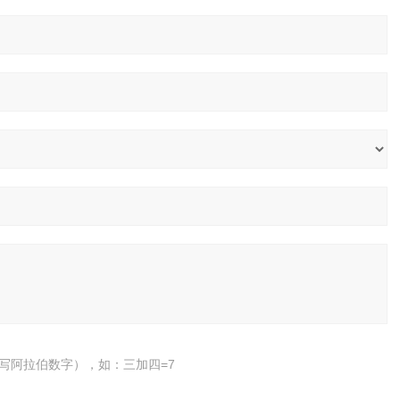
（0-13800至
2Vdc输出，
写阿拉伯数字），如：三加四=7
压盖与筛，仅*