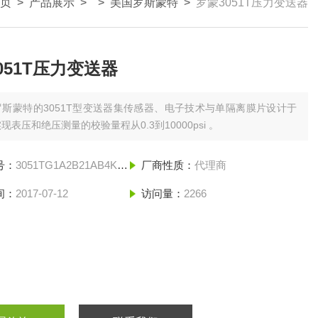
页
>
产品展示
> >
美国罗斯蒙特
>
罗蒙3051T压力变送器
051T压力变送器
罗斯蒙特的3051T型变送器集传感器、电子技术与单隔离膜片设计于
现表压和绝压测量的校验量程从0.3到10000psi 。
号：
3051TG1A2B21AB4K5M5
厂商性质：
代理商
间：
2017-07-12
访问量：
2266