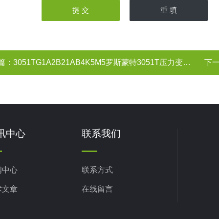
程5SST）
3051TG/TA压力变送器典型型号:
隔离膜片
过程连接液件材料
G1A2B21AB4K5M5
G2A2B21AB4E5M5
316L SST
G2A2B21AB4M5
316L SST
篇：
3051TG1A2B21AB4K5M5罗斯蒙特3051T压力变送器
下
G3A2B21AB4K5M5
哈氏合金C-276
G4A2B21AB4K5M5
哈氏合金C-276
A1A2B21AB4K5M5
A2A2B21AB4M5
灌充液
A2A2B21AB4M5
讯中心
联系我们
硅油
惰性液（Fluorinert FC-43）
外壳材料
导线管入口尺寸
闻中心
联系方式
术文章
在线留言
铝，聚氨酯涂层
1/2-14NPT
铝，聚氨酯涂层
M20×1.5（CM20）