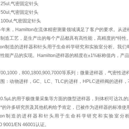
0 25ul,气密固定针头
0 50ul,气密固定针头
0 100ul,气密固定针头
多年来，
Hamilton
在流体精密测量领域满足了客户的要求。从
进
的制造工艺，是生产出的每个产品都具有高性能，高精度的*特性
ton
制造的
进样器和针头用于生命科学研究和实验室分析。我们
性能产品的实现。Hamilton进样器的精度在
±
1%
标称值内，产
700,1000
，
800,1800,900,7000
等系列；微量
进样器，气密性进
范围：动物进样，
GC
、
LC
、
TLC
的进样，
HPLC
进样阀的进样，
.5
μ
L
的用于极微量采集等方面的微型进样器，到体积可达2L的用
被*的许多研究所及其他机构给予肯定，已被作为进样器的标准使
ton
制造的
进样器和针头用于生命科学研究和实验室分
O 9001/EN 46001
认证。