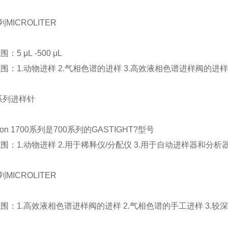
列
MICROLITER
范围：
5
μ
L -500
μ
L
范围：
1.
动物
进样 2.
气相色谱的进样
3.
高效液相色谱进样阀的进
系列进样针
ton 1700
系列是
700
系列的
GASTIGHT?
型号
范围：
1.
动物
进样 2.
用于稀释仪
/
分配仪
3.
用于自动进样器和分析
列
MICROLITER
范围：
1.
高效液相色谱进样阀的进样
2.
气相色谱的手工进样
3.
较深