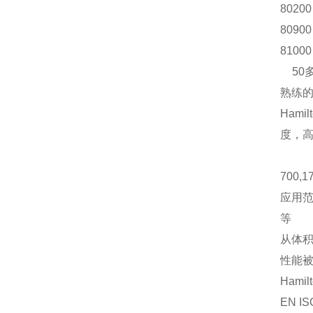
8020
8090
8100
50
熟练
Hamil
度，高
700,1
应用
等
从体积0
性能
Hamil
EN IS