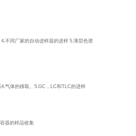
样
4.
不同厂家的自动进样器的进样
5.
薄层色谱
器
4.
气体的移取。
5.GC
，
LC
和
TLC
的进样
容器的样品收集