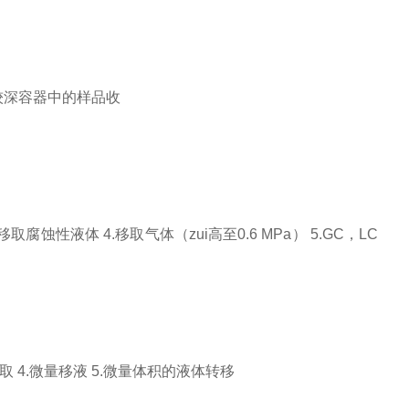
较深容器中的样品收
移取腐蚀性液体
4.
移取气体
（
zui高至
0.6 MPa） 5.GC
，
LC
移取
4.
微量移液
5.
微量体积的液体转移