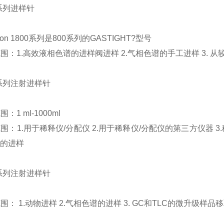
系列进样针
ton 1800
系列是
800
系列的
GASTIGHT?
型号
范围：
1.
高效液相色谱的进样阀进样
2.
气相色谱的手工进样
3.
从
系列注射进样针
范围：
1 ml-1000ml
范围：
1.
用于稀释仪
/
分配仪
2.
用于稀释仪
/
分配仪的第三方仪器
3.
的进样
系列注射进样针
范围：
1.
动物
进样 2.
气相色谱的进样
3. GC
和
TLC
的微升级样品