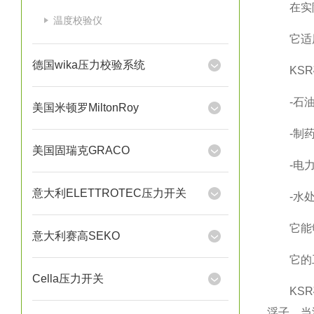
在实际使
温度校验仪
它适用
德国wika压力校验系统
KSR磁
-石油化
美国米顿罗MiltonRoy
-制药与
美国固瑞克GRACO
-电力行
意大利ELETTROTEC压力开关
-水处
它能够处
意大利赛高SEKO
它的工
Cella压力开关
KSR磁
浮子。当