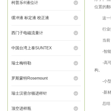
柯普乐®液位计
位置的翻
缓冲液 标定液 校正液
这一设
行业技
西门子电磁流量计
当前，K
中国台湾上泰SUNTEX
-智能化
-高可靠
瑞士梅特勒
构。
罗斯蒙特Rosemount
-小型化
-新材料
瑞士汉密尔顿进样针
总结
顶空进样瓶