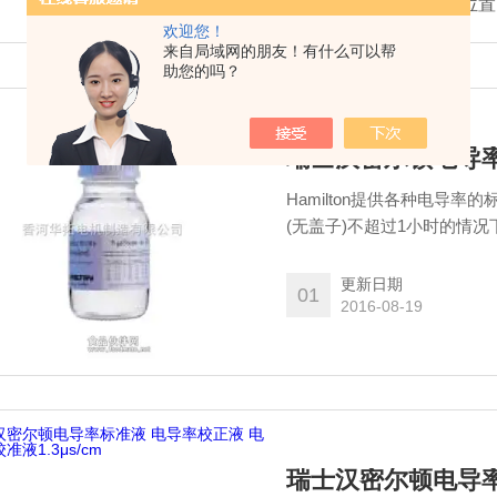
我的位置
欢迎您！
来自局域网的朋友！有什么可以帮
助您的吗？
瑞士汉密尔顿电导率标准
Hamilton提供各种电导
(无盖子)不超过1小时的情
抽出有代表性数量的产品经D
在欧洲的电导率领域享有Z
更新日期
01
2016-08-19