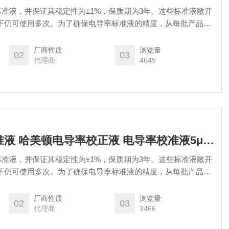
率的标准液，并保证其稳定性为±1%，保质期为3年。这些标准液敞开
况下仍可使用多次。为了确保电导率标准液的精度，从每批产品中
FM测定。DFM的测量值会记录在校验证书和每个瓶子上。DFM
高的声誉
厂商性质
浏览量
02
03
代理商
4649
汉米尔顿电导率标准液 哈美顿电导率校正液 电导率校准液5μs/cm
率的标准液，并保证其稳定性为±1%，保质期为3年。这些标准液敞开
况下仍可使用多次。为了确保电导率标准液的精度，从每批产品中
FM测定。DFM的测量值会记录在校验证书和每个瓶子上。DFM
高的声誉
厂商性质
浏览量
02
03
代理商
3466