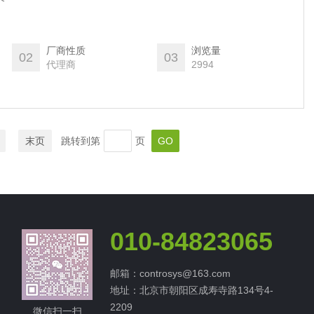
厂商性质
浏览量
02
03
代理商
2994
末页
跳转到第
页
010-84823065
邮箱：controsys@163.com
地址：北京市朝阳区成寿寺路134号4-
2209
微信扫一扫