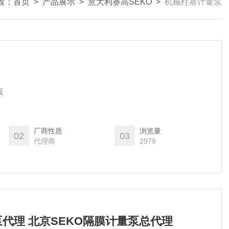
置：
首页
>
产品展示
>
意大利赛高SEKO
>
机械柱塞计量泵
泵
厂商性质
浏览量
02
03
代理商
2979
泵代理 北京SEKO隔膜计量泵总代理