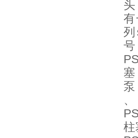
头
有
列
号
P
塞
泵
、
P
柱