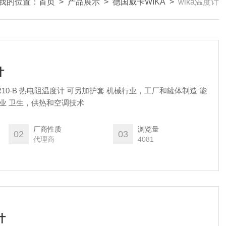
我的位置：
首页
>
产品展示
>
德国威卡WIKA
>
wika温度计
计
R10-B 热电阻温度计 可另加护套 机械行业，工厂和罐体制造 能
料业 卫生，供热和空调技术
厂商性质
浏览量
02
03
代理商
4081
计