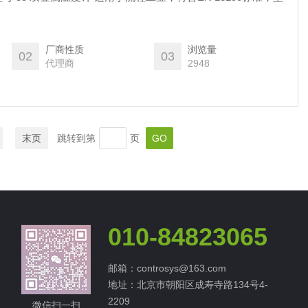
厂商性质
浏览量
02
03
代理商
2948
末页
跳转到第
页
010-84823065
邮箱：controsys@163.com
地址：北京市朝阳区成寿寺路134号4-
2209
微信扫一扫