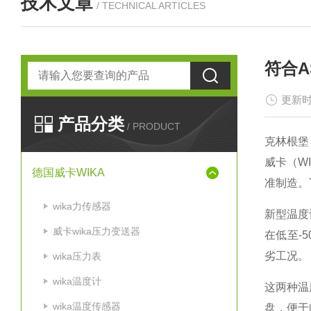
技术文章
/ TECHNICAL ARTICLES
符合A
更新时
产品分类
/ PRODUCT
克林根堡，
威卡（W
德国威卡WIKA
准制造。T
wika力传感器
新型温度计
威卡wika压力变送器
在低至-5
劣工况。
wika压力表
wika温度计
这两种温
wika温度传感器
盘，便于