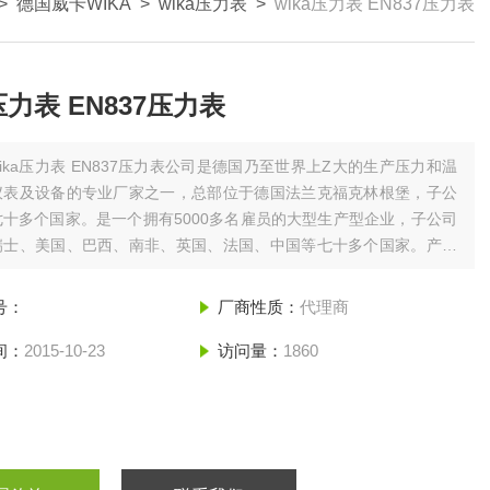
>
德国威卡WIKA
>
wika压力表
>
wika压力表 EN837压力表
压力表 EN837压力表
wika压力表 EN837压力表公司是德国乃至世界上Z大的生产压力和温
仪表及设备的专业厂家之一，总部位于德国法兰克福克林根堡，子公
十多个国家。是一个拥有5000多名雇员的大型生产型企业，子公司
瑞士、美国、巴西、南非、英国、法国、中国等七十多个国家。产品
*，其中在德国的*在90%以上。
号：
厂商性质：
代理商
间：
2015-10-23
访问量：
1860