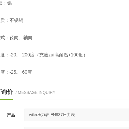
 盘：铝
材质：不锈钢
方式：径向、轴向
：-20...+200度（充液zui高耐温+100度）
：-25...+60度
言询价
/ MESSAGE INQUIRY
产品：