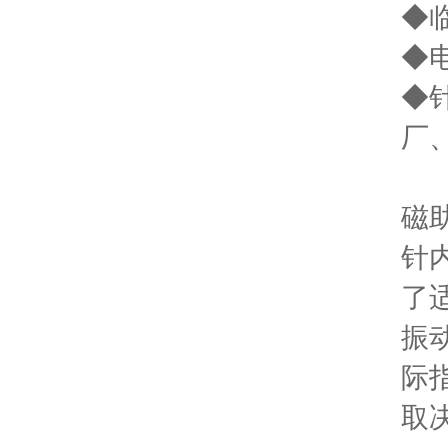
◆
◆
◆
厂
磁
针
了
振
际
取