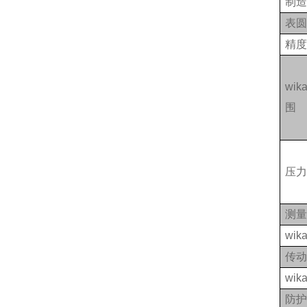
制
表
精
wi
围
压
测
wi
传
wi
防