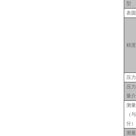
型
表
精
压
压
量
测
（
分
测