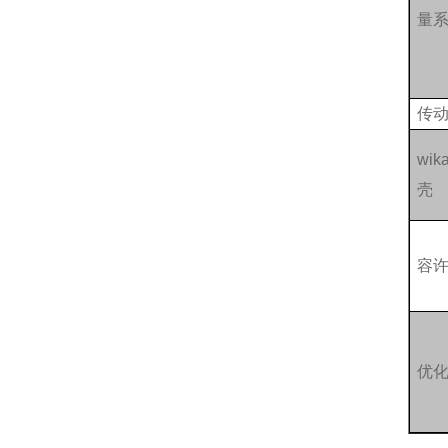
量
传
wi
壳
容
优化