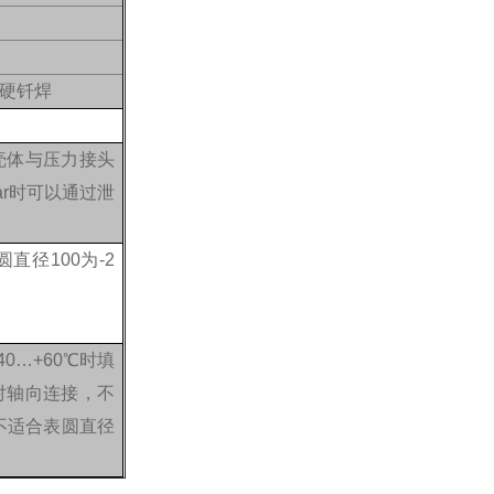
，硬钎焊
，壳体与压力接头
ar时可以通过泄
圆直径100为-2
0…+60℃时填
针对轴向连接，不
（不适合表圆直径