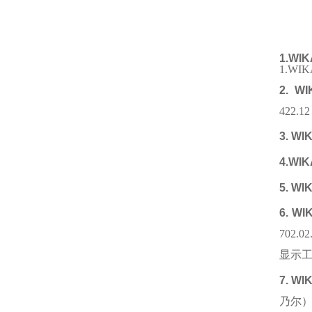
1.WIK
1.WIK
2. WI
422.12
3. WI
4.WIK
5. WI
6. WI
702.02
显示
7. WI
乃尔