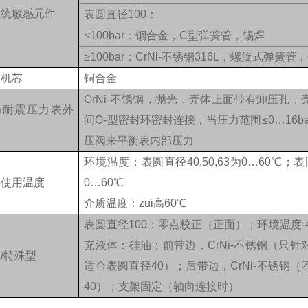
系统敏感元件
表圆直径100：
<100bar：铜合金，C型弹簧管，锡焊
≥100bar：CrNi-不锈钢316L，螺旋式弹簧管
动机芯
铜合金
CrNi-不锈钢，抛光，壳体上面带有卸压孔
ka耐震压力表外
间O-型密封环密封连接，当压力范围≤0…16b
压阀来平衡表内部压力
环境温度：表圆直径40,50,63为0…60℃；表
许使用温度
0…60℃
介质温度：zui高60℃
表圆直径100：零点校正（正面）；环境温度-4
充液体：硅油；前带边，CrNi-不锈钢（只
/特殊型
适合表圆直径40）；后带边，CrNi-不锈钢
40）；支架固定（轴向连接时）