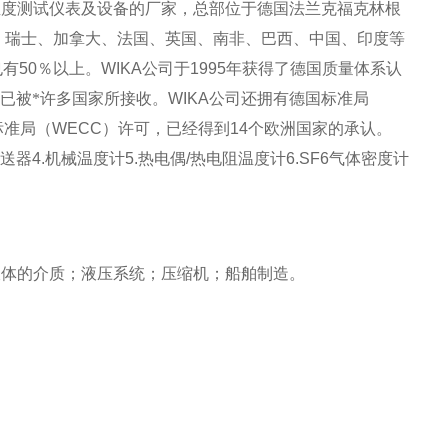
温度测试仪表及设备的厂家，总部位于德国法兰克福克林根
、瑞士、加拿大、法国、英国、南非、巴西、中国、印度等
也有
50
％以上。
WIKA
公司于
1995
年获得了德国质量体系认
已被*许多国家所接收。
WIKA
公司还拥有德国标准局
标准局
（WECC）
许可，已经得到
14
个欧洲国家的承认。
送器
4.
机械温度计
5.
热电偶
/
热电阻温度计
6.SF6
气体密度计
和液体的介质；液压系统；压缩机；船舶制造。