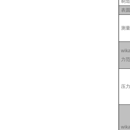
制
表
测
wi
力
压
wi