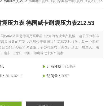
>
wika压力表
>
wika耐震压力表 德国威卡耐震压力表212.53
a耐震压力表 德国威卡耐震压力表212.53
德国WIKA公司是德国乃至世界上Z大的专业生产机械、电子压力和温
仪表及设备的厂家，总部位于德国法兰克福克林根堡，是一个拥有
0多名雇员的大型生产型企业，子公司遍布于美国、瑞士、加拿大、法
国、南非、巴西、中国、印度等七十多个国家
号：
厂商性质：
代理商
间：
2016-02-11
访问量：
2057