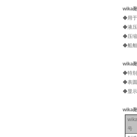
wik
◆用于
◆液
◆压
◆船
wik
◆特
◆表圆
◆显示范
wik
wi
号