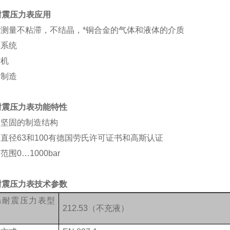
a耐震压力表应用
测量不粘滞，不结晶，*铜合金的气体和液体的介质
压系统
缩机
舶制造
a耐震压力表功能特性
别坚固的制造结构
直径63和100有德国劳氏许可证书和高斯认证
围0…1000bar
a耐震压力表技术参数
ka耐震压力表型
212.53（不充液）