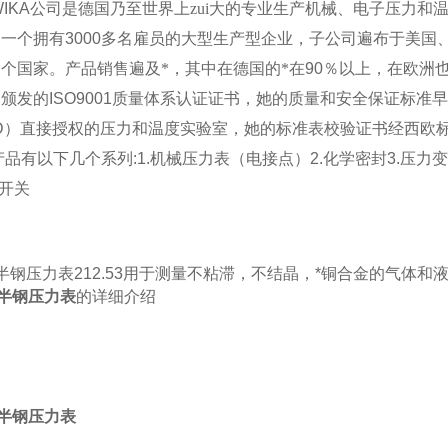
IKA
公司是德国乃至世界上zui大的专业生产机械、电子压力和
是一个拥有
3000
多名雇员的大型生产型企业，子公司遍布于美国
个国家。产品销售遍及*，其中在德国的*在
90
％以上，在欧洲
构颁发的
ISO9001
质量体系认证证书，她的质量和安全保证标准早
D）
直接授权的压力和温度实验室，她的标准表校验证书经西欧
产品有以下几个系列
:1.
机械压力表
（
电接点
）2.
化学密封
3.
压力变
开关
A半钢压力表212.53用于测量不粘滞，不结晶，*铜合金的气体
A半钢压力表
的详细介绍
半钢压力表