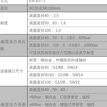
造方式
EN 837-1
圆直径
40,50,63和100mm
表圆直径40：
2.5
量精度
表圆直径50，63：1.6
表圆直径100：
1.0
表圆直径40，50：0…1至0…600bar
ka耐震压力表压
表圆直径63，100：0…0.6至0…1000bar
范围
可提供其他等值压力范围以及真空标度
材质：铜合金，外螺纹径向或轴向
表圆直径40：G1/8B，SW14
力连接接口尺寸
表圆直径50,63：G1/4B，SW14
表圆直径100：G1/2B，SW22
表圆直径40，50，63：
<60bar：铜合金，C型弹簧管，锡焊
ka耐震压力表测
≥60bar：铜合金，螺旋式弹簧管，锡焊