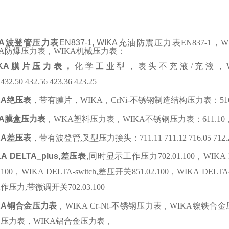
A
波登管压力表
EN837-1, WIKA
充油防震压力表
EN837-1
，
W
A
防爆压力表，
WIKA
机械压力表：
KA
膜片压力表，
化学工业型，表头不充液
/
充液，
 432.50 432.56 423.36 423.25
KA
绝压表
，带有膜片，
WIKA
，
CrNi-
不锈钢制造结构压力表：
51
A
膜盒压力表
，
WKA
塑料压力表，
WIKA
不锈钢压力表：
611.10
KA
差压表
，带有波登管
,
叉型压力接头：
711.11 711.12 716.05 712.
KA DELTA_plus,
差压表
,
同时显示工作压力
702.01.100
，
WIKA 
.100
，
WIKA DELTA-switch,
差压开关
851.02.100
，
WIKA DELTA-t
工作压力
,
带微调开关
702.03.100
KA
铜合金压力表
，
WIKA Cr-Ni-
不锈钢压力表，
WIKA
镍铁合金
）压力表，
WIKA
铝合金压力表，