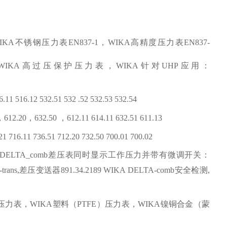
IKA
不锈钢压力表
EN837-1
，
WIKA
高精度压力表
EN837-
WIKA
高过压保护压力表，
WIKA
针对
UHP
应用：
6.11 516.12 532.51 532 .52 532.53 532.54
，
612.20
，
632.50
，
612.11 614.11 632.51 611.13
21 716.11 736.51 712.20 732.50 700.01 700.02
DELTA_comb
差压表同时显示工作压力并带有微调开关：
rans,
差压变送器
891.34.2189 WIKA DELTA-comb
安全检测
,
压力表，
WIKA
塑料（
PTFE
）压力表，
WIKA
镍铜合金（蒙