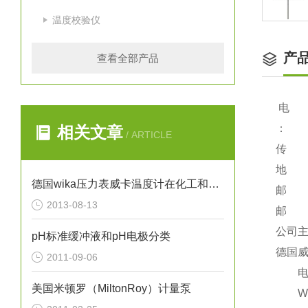
温度校验仪
产
查看全部产品
电 话：
：
相关文章
/ ARTICLE
传 真：
地 址
德国wika压力表威卡温度计在化工和石油行业的应用
邮 编
2013-08-13
邮 箱：
公司主页：
pH标准缓冲液和pH电极分类
德国威
2011-09-06
电子
美国米顿罗（MiltonRoy）计量泵
WI