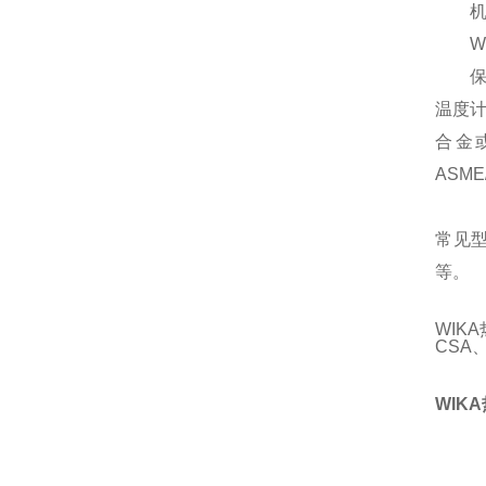
机械
WIK
保
温度
合金或
ASM
常见型号
等。
WIK
CSA、
WIK