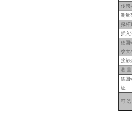
传感
测量
探杆
插入
德国
纹大
接触
测 量
德国
证
可 选