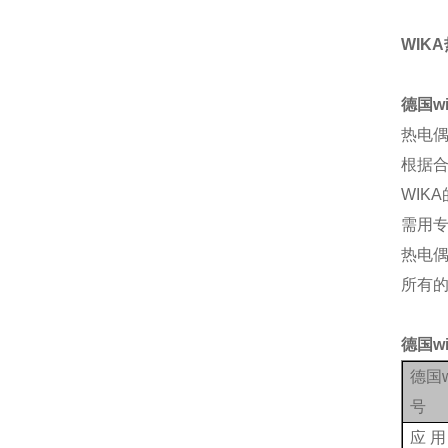
WIKA
德国w
热电
根据
WI
需用
热电偶
所有的
德国w
德国
号
应
用