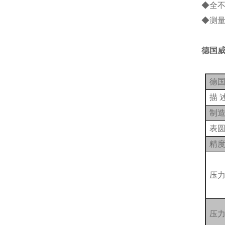
◆全
◆测量
德国
德
描
制
表
精
压
压