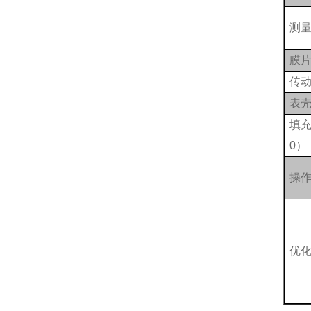
测
膜
传
表
填充
0）
操
优化