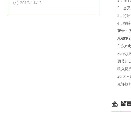
1．在
2010-11-13
2．交
3．将
4．在
警告：
米顿罗
单头zui
zui高排
调节比1
吸入提
zui大入
允许物料
留