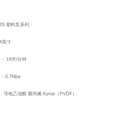
205 塑料泵系列
/4英寸
量： 19升/分钟
：0.7Mpa
导电乙缩醛 聚丙烯 Kynar（PVDF）