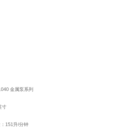
 1040 金属泵系列
英寸
量：151升/分钟