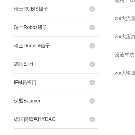
规格；1/
瑞士RUBIS镊子
zui大流
瑞士Roboz镊子
zui大压力
瑞士Dument镊子
浸液材质：
德国E+H
zui大输
IFM易福门
保盟Baumer
德国贺德克HYDAC