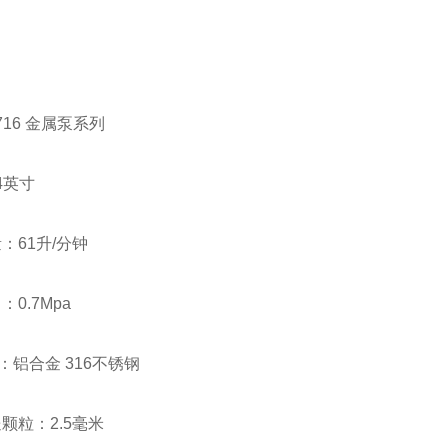
 716 金属泵系列
4英寸
量：61升/分钟
：0.7Mpa
：铝合金 316不锈钢
送颗粒：2.5毫米