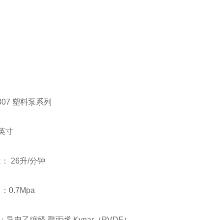
 307 塑料泵系列
8英寸
量： 26升/分钟
：0.7Mpa
导电乙缩醛 聚丙烯 Kynar（PVDF）