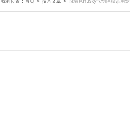
我的位置：
首页
>
技术文章
>
固瑞克Husky气动隔膜泵用途