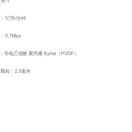
2英寸
量：57升/分钟
：0.7Mpa
导电乙缩醛 聚丙烯 Kynar（PVDF）
送颗粒：2.5毫米