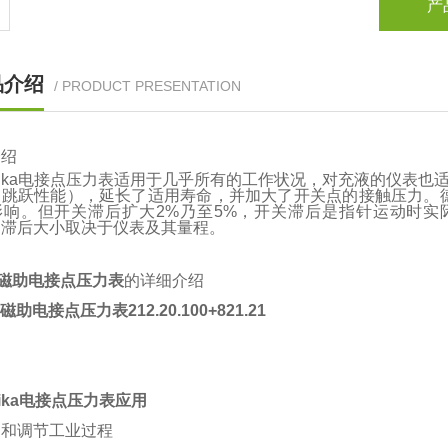
产
品介绍
/ PRODUCT PRESENTATION
介绍
ika电接点压力表适用于几乎所有的工作状况，对充液的仪表也
（跳跃性能），延长了适用寿命，并加大了开关点的接触压力。德
影响。但开关滞后扩大2%乃至5%，开关滞后是指针运动时
，滞后大小取决于仪表及其量程。
A磁助电接点压力表
的详细介绍
磁助电接点压力表212.20.100+821.21
ika电接点压力表应用
制和调节工业过程