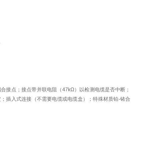
小
合接点；接点带并联电阻（47kΩ）以检测电缆是否中断；
定；插入式连接（不需要电缆或电缆盒）；特殊材质铂-铱合