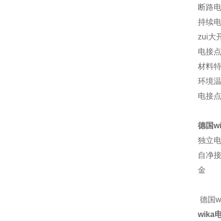
断路电流
持续电流
zui
电接点
材料
环境温
电接点
德国w
独立电
自净
金
德国w
wik