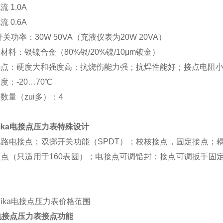
 1.0A
 0.6A
大开关功率：30W 50VA（充液仪表为20W 20VA）
材料：银镍合金（80%银/20%镍/10μm镀金）
特点：硬度大和强度高；抗烧伤能力强；抗焊性能好；接点电阻
度：-20…70℃
数量（zui多）：4
ika电接点压力表特殊设计
路电接点；双掷开关功能（SPDT）；校核接点，固定接点；耦
接点（只适用于160表圆）；电接点可调铅封；接点可调扳手固
ika电接点压力表价格范围
a电接点压力表接点功能