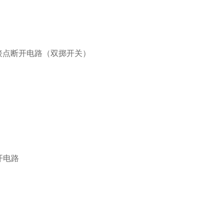
接点断开电路（双掷开关）
开电路