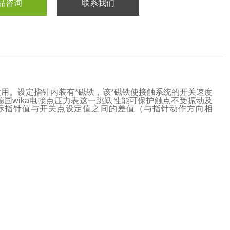
品咨询
联系我们
适用。设定指针内装有*磁铁，该*磁铁使接触系统的开关速度
国wika电接点压力表这一跳跃性能可保护触点不受振动及
实际指针值与开关点设定值之间的差值（与指针动作方向相