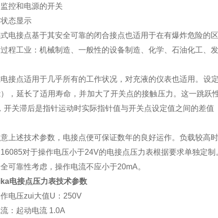
备监控和电源的开关
界状态显示
感式电接点基于其安全可靠的闭合接点也适用于在有爆炸危险的
对过程工业：机械制造、一般性的设备制造、化学、石油化工、
式电接点适用于几乎所有的工作状况，对充液的仪表也适用。设定
能），延长了适用寿命，并加大了开关点的接触压力。这一跳跃性
%，开关滞后是指针运动时实际指针值与开关点设定值之间的差值
意上述技术参数，电接点便可保证数年的良好运作。负载较高时，
N 16085对于操作电压小于24V的电接点压力表根据要求单独定制
全可靠性考虑，操作电流不应小于20mA。
ika电接点压力表技术参数
作电压zui大值U：250V
流：起动电流 1.0A