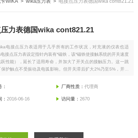
卡WIKA
>
wika压力表
>
电接点压力表德国wika cont821.21
力表德国wika cont821.21
wika电接点压力表适用于几乎所有的工作状况，对充液的仪表也适
ka电接点压力表设定指针内装有*磁铁，该*磁铁使接触系统的开关速度
跳跃性能），延长了适用寿命，并加大了开关点的接触压力。这一跳
可保护触点不受振动及电弧影响。但开关滞后扩大2%乃至5%，开关
指针运动时实际指针值与开关点设定值之间的差值（与指针动作方向
，滞后大小取决于仪表及其量程。
号：
厂商性质：
代理商
间：
2016-06-16
访问量：
2670