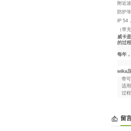
附近波动
防护
IP 54
（带充
威卡是
的过程
每年，
wika
带可
适用
过程
留