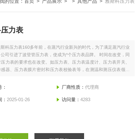
我的位置：
首页
>
产品展示
> >
其他产品
>
雅斯科压力表
科压力表
雅斯科压力表160多年前，在蒸汽行业新兴的时代，为了满足蒸汽行业
公司引进了波登管压力表，使成为*个压力表品牌。 时间在改变，同
对压力表的要求也在改变。如压力表、压力表温度计、压力表开关、
传感器、压力表膜片密封和压力表校验表等，在测温和测压仪表领域
为一个基准。公司所拥有的品牌被广泛认可。这些品牌广泛的
号：
厂商性质：
代理商
间：
2025-01-26
访问量：
4283