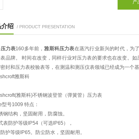
产
品介绍
/ PRODUCT PRESENTATION
科压力表
160多年前，
雅斯科压力表
在蒸汽行业新兴的时代，为了
力表品牌。 时间在改变，同样行业对压力表的要求也在改变。如
片密封和压力表校验表等，在测温和测压仪表领域已经成为一个
shcroft雅斯科
ashcroft(雅斯科)不锈钢波登管（弹簧管）压力表
life型号1009 特点：
锈钢结构，坚固耐用，防腐蚀。
式表防护等级IP54（可选IP65），
防护等级IP65。防尘防水，坚固耐用。