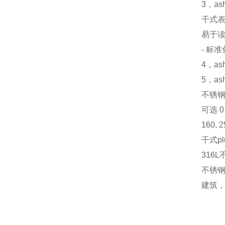
3，ash
干式表
易于读
- 标
4，a
5，as
不锈钢压
可选 0,5
160, 2
干式p
316
不锈钢
建筑