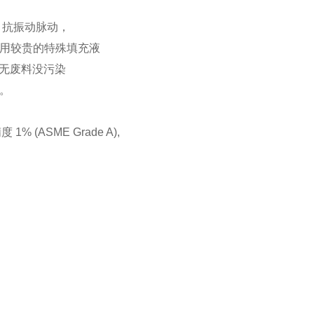
：抗振动脉动，
免使用较贵的特殊填充液
 无废料没污染
统。
1% (ASME Grade A),