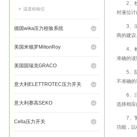
2、校准
温度校验仪
对液位计
3、清洁
德国wika压力校验系统
商的建议
美国米顿罗MiltonRoy
4、检查
准确的读
美国固瑞克GRACO
5、防止
不准确的
意大利ELETTROTEC压力开关
6、注意
意大利赛高SEKO
选择相应
7、警示
Cella压力开关
功能，以