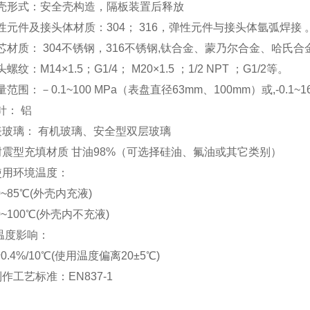
壳形式：安全壳构造，隔板装置后释放
性元件及接头体材质：304； 316，弹性元件与接头体氩弧焊接 
芯材质： 304不锈钢，316不锈钢,钛合金、蒙乃尔合金、哈氏合
螺纹：M14×1.5；G1/4； M20×1.5 ；1/2 NPT ；G1/2等。
范围：－0.1~100 MPa（表盘直径63mm、100mm）或,-0.1~
针： 铝
表玻璃： 有机玻璃、安全型双层玻璃
耐震型充填材质 甘油98%（可选择硅油、氟油或其它类别）
使用环境温度：
40~85℃(外壳内充液)
0~100℃(外壳内不充液)
。温度影响：
0.4%/10℃(使用温度偏离20±5℃)
制作工艺标准：EN837-1