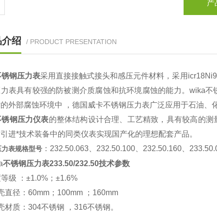
产
品介绍
/ PRODUCT PRESENTATION
a不锈钢压力表
采用直接接触式接头和感压元件材料，采用icr18N
压力表具有较强的防被测介质腐蚀和抗环境腐蚀的能力。wika
劣的外部腐蚀环境中 ，德国威卡不锈钢压力表广泛应用于石油、
a不锈钢压力仪表
的整体结构设计合理、工艺精致，具有较高的测
引进*技术装备中的同类仪表实现国产化的理想配套产品。
：232.50.063、232.50.100、232.50.160、233.50.
a压力表规格型号
a
不锈钢压力表233.50/232.50技术参数
等级 ：±1.0%；±1.6%
壳直径：60mm；100mm ；160mm
壳材质：304不锈钢 ，316不锈钢。