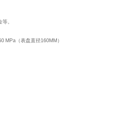
。
金等。
160 MPa（表盘直径160MM）