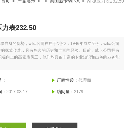
：
首页
>
产品展示
> >
德国威卡WIKA
>
wika压力表232.50
压力表232.50
借自身的优势，wika公司在居于*地位：1946年成立至今，wika公司
秀的家族传统，具有悠久的历史和丰富的经验。目前，威卡公司拥有
名积极向上的高素质员工，他们均具备丰富的专业知识和出色的业务能
号：
厂商性质：
代理商
间：
2017-03-17
访问量：
2179