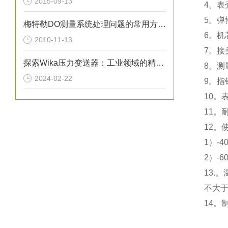
2015-09-13
4。表
5。弹
梅特勒DO测量系统处理问题的常用方法（图）
6。机
2010-11-13
7。接头
探索Wika压力变送器：工业领域的精准监控者
8。测量
2024-02-22
9。指
10。
11。
12。
1）-
2）-6
13.
不大于
14。