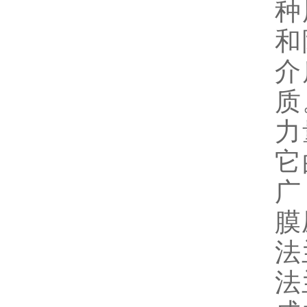
种
和
介
质
力
它
广
膜
法
法