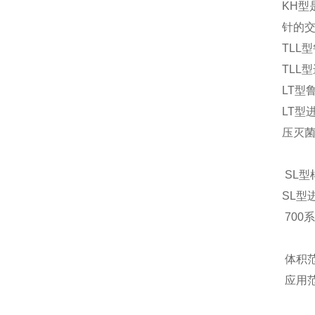
KH型
针的
TLL
TLL
LT型
LT型
压灭
SL型
SL型
700系
体积范围
应用范