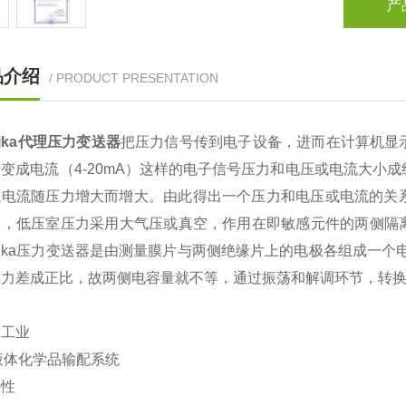
产
品介绍
/ PRODUCT PRESENTATION
ika代理压力变送器
把压力信号传到电子设备，进而在计算机显示
变成电流（4-20mA）这样的电子信号压力和电压或电流大小成
或电流随压力增大而增大。由此得出一个压力和电压或电流的关系
室，低压室压力采用大气压或真空，作用在即敏感元件的两侧隔
ika压力变送器是由测量膜片与两侧绝缘片上的电极各组成一个
压力差成正比，故两侧电容量就不等，通过振荡和解调环节，转
体工业
液体化学品输配系统
特性