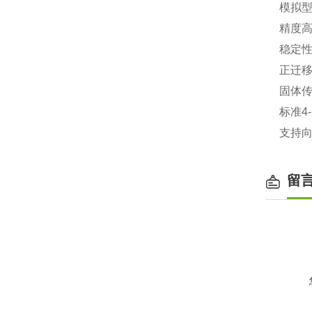
模拟
精度高
稳定
正迁移
固体
标准4
支持
留