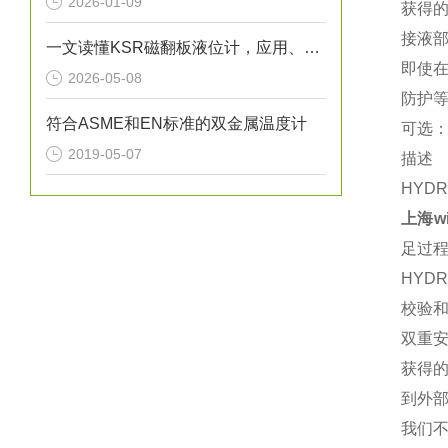
2026-01-09
获得
接液部
一文读懂KSR磁翻板液位计，应用、操作与养护
即使在
2026-05-08
防护等级
符合ASME和EN标准的双金属温度计
可选：
2019-05-07
描述
HYDRA
上海w
足过程
HYD
校验和
双重
获得的
到外
我们