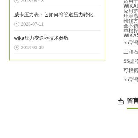
2015-09-13
适用
WIK
应用范围
威卡压力表：它如何将管道压力转化为指针读数？
环境
维修
2026-07-11
全不
单根探杆
WIK
wika压力变送器技术参数
55型
2013-03-30
工和
55型
可根
55型
留