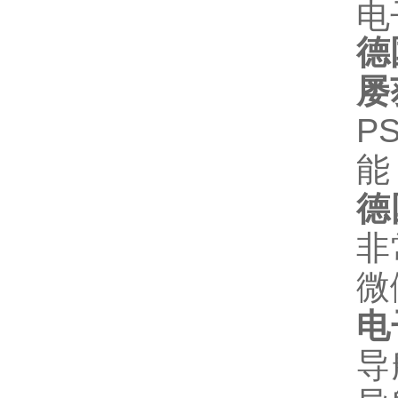
电
德
屡
P
能
德
非
微
电
导