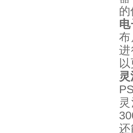
的
电
布
进
以
灵
P
灵
3
还