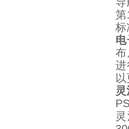
导
第
标
电
布
进
以
灵
P
灵
3