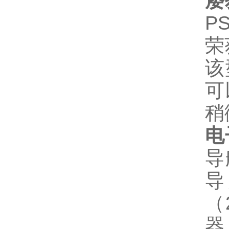
屡
P
荣
该
可
稍
电
导
导
（
器