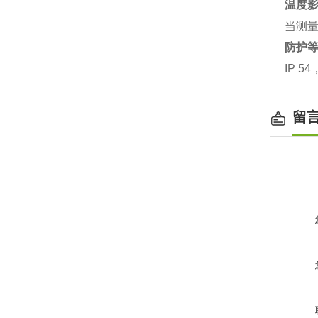
温度
当测量
防护
IP 5
留