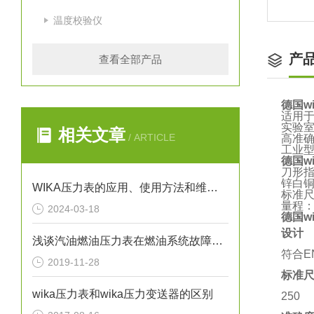
温度校验仪
产
查看全部产品
德国wi
适用
实验
相关文章
/ ARTICLE
高准
工业
德国w
刀形
锌白
WIKA压力表的应用、使用方法和维护要点解析
标准尺
量程：高
2024-03-18
德国wi
设计
浅谈汽油燃油压力表在燃油系统故障排除中的应用
符合E
2019-11-28
标准尺
wika压力表和wika压力变送器的区别
250