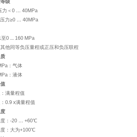
度等级
压力＜0 … 40MPa
：压力≥0 … 40MPa
0.1至0 ... 160 MPa
有其他同等负压量程或正压和负压联程
介质
5 MPa：气体
5 MPa：液体
限值
性：满量程值
：0.9 x满量程值
温度
：-20 … +60℃
度：大为+100℃