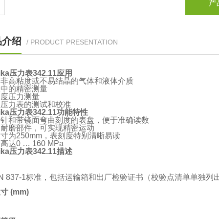
产
品介绍
/ PRODUCT PRESENTATION
ka压力表342.11应用
于非高粘度或不易结晶的气体和液体介质
室中的精密测量
确度压力测量
型压力表的测试和校准
ika压力表342.11功能特性
指针和带镜面弯曲刻度的表盘，便于准确读数
铜耐磨部件，可实现精密运动
寸为250mm，表刻度特别清晰易读
达0 … 160 MPa
ka压力表342.11描述
N 837-1标准，包括运输箱和出厂检验证书（校验点清单单独列
寸 (mm)