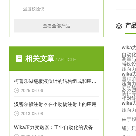
温度校验仪
产
查看全部产品
wik
自动
相关文章
测量
/ ARTICLE
特殊
压向
wik
量程范围 
柯普乐磁翻板液位计的结构组成和应用领域
压向
安装
2025-06-06
防护等
相对线
wik
汉密尔顿注射器在小动物注射上的应用
压向
2013-05-08
由于
Wika压力变送器：工业自动化的设备
钮）