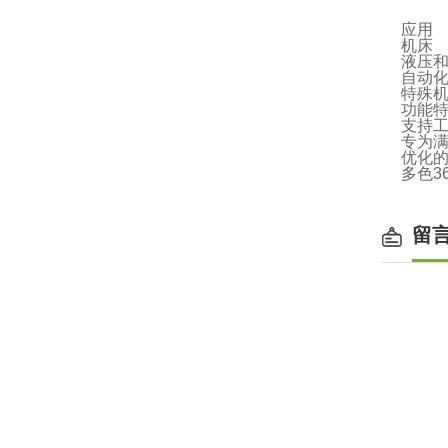
应用
机床
液压
自动
特殊
功能
支持工
专为满足
优化的
多色3
留