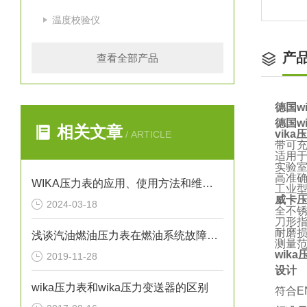
温度校验仪
产
查看全部产品
德国w
德国w
相关文章
vik
/ ARTICLE
带可充
适用
实验
高准
WIKA压力表的应用、使用方法和维护要点解析
工业
威卡
2024-03-18
全不
刀形
耐磨
浅谈汽油燃油压力表在燃油系统故障排除中的应用
测量范围
wik
2019-11-28
设计
wika压力表和wika压力变送器的区别
符合EN