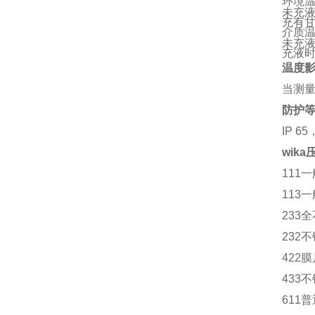
环境
未充液时
充有甘油
介质
未充液
充液时
温度
当测量
防护
IP 65
wik
111
113
233全
232
422
膜
433
611