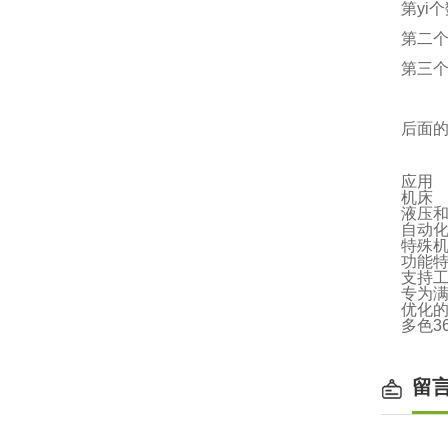
第yi
第二
第三个
后面的
应用
机床
液压
自动
特殊
功能
支持工
专为满足
优化的
多色3
留