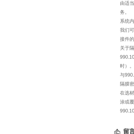
由适
务。
系统
我们
接件
关于隔
99
时）
与99
隔膜
在选
涂或
990
留