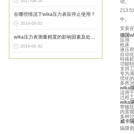
2017-08-16
动。
213
在哪些情况下wika压力表应停止使用？
中。
2014-05-02
安装
德国w
wika压力表测量精度的影响因素及处理方法分析
应用
机床
2014-05-02
液压
自动
特殊
功能
支持工
专为满足
优化的
多色3
wik
适用
过程
wik
带螺
内置
多种
威卡
隔膜