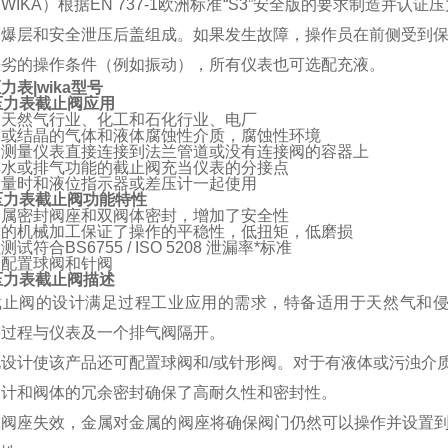
WIKA）根据EN 737-1欧洲标准“S3”安全版的要求制造
隔爆层和安全泄压后盖组成。如果发生故障，操作员在前侧受到
恶劣的操作条件（例如振动），所有仪表也可选配充液。
力表|wika型号
a压力表截止阀应用
和天然气行业、化工和石化行业、电厂
度或结晶的气体和液体腐蚀性介质，腐蚀性环境
力测量仪表直接连接到法兰管道或没有连接阀的容器上
排水或排气功能的截止阀充当仪表的分接点
测量时和液位指示器或差压计一起使用
a压力表截止阀功能特性
金属密封阀座和双阀体密封，增加了安全性
质的机械加工保证了操作的平稳性，低扭矩，低磨损
试符合BS6755 / ISO 5208 泄漏率*标准
制配置球阀和针阀
a压力表截止阀描述
截止阀的设计满足过程工业应用的需求，特备适用于天然气和
将过程与仪表及一个排气阀隔开。
化设计使该产品还可配置球阀和/或针形阀。对于有液体或污浊介
设计和阀体的冗余密封确保了高耐久性和密封性。
软阀座失效，金属对金属的阀座将确保阀门仍然可以操作并设置到