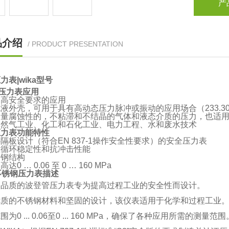
产
品介绍
/ PRODUCT PRESENTATION
力表|wika型号
A压力表应用
更高安全要求的应用
液外壳，可用于具有高动态压力脉冲或振动的应用场合（233.3
测量腐蚀性的，不粘滞和不结晶的气体和液态介质的压力，也适
天然气工业、化工和石化工业、电力工程、水和废水技术
压力表功能特性
隔板设计（符合EN 837-1操作安全性要求）的安全压力表
载循环稳定性和抗冲击性能
锈钢结构
达0 … 0.06 至 0 … 160 MPa
a不锈钢压力表描述
高品质的波登管压力表专为提高过程工业的安全性而设计。
优质的不锈钢材料和坚固的设计，该仪表适用于化学和过程工业
为0 ... 0.06至0 ... 160 MPa，确保了各种应用所需的测量范围