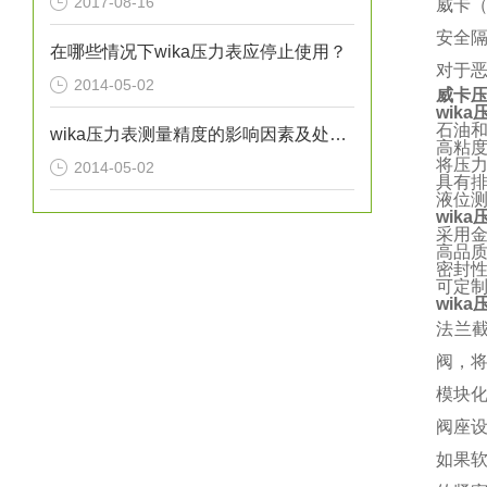
2017-08-16
威卡（
安全
在哪些情况下wika压力表应停止使用？
对于
2014-05-02
威卡压
wik
石油
wika压力表测量精度的影响因素及处理方法分析
高粘
将压
2014-05-02
具有
液位
wik
采用
高品
密封性测
可定
wik
法兰
阀，
模块
阀座
如果