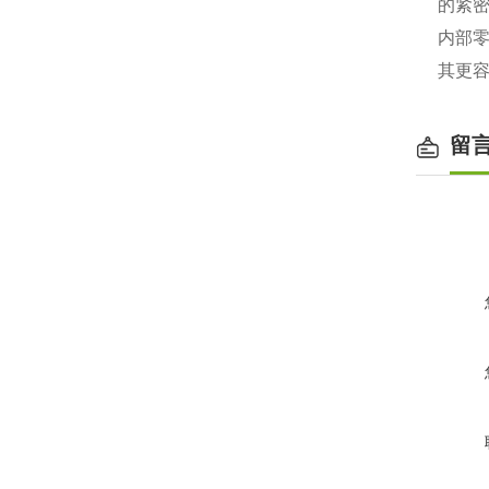
的紧
内部
其更
留