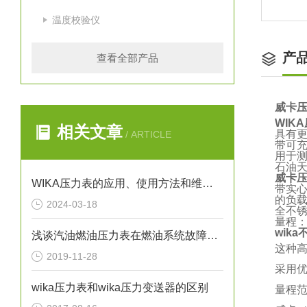
温度校验仪
产
查看全部产品
威卡压
WIK
相关文章
具有
/ ARTICLE
带可充
用于
石油
威卡
WIKA压力表的应用、使用方法和维护要点解析
带实心
的负
2024-03-18
全不
量程：高
wik
浅谈汽油燃油压力表在燃油系统故障排除中的应用
这种
2019-11-28
采用
wika压力表和wika压力变送器的区别
量程范围