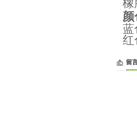
橡
颜
蓝
红
留