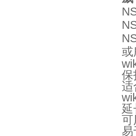
NS
NS
NS
或
w
保
适
w
延
可
易