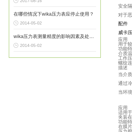
2017-08-16
安全
在哪些情况下wika压力表应停止使用？
对于
2014-05-02
配件
威卡压力
wika压力表测量精度的影响因素及处理方法分析
应用
用于
2014-05-02
功能
介质温度
工作压
螺纹连接
描述
当介
通过
当环
应用
适用于
夹装
功能
在膜
压力