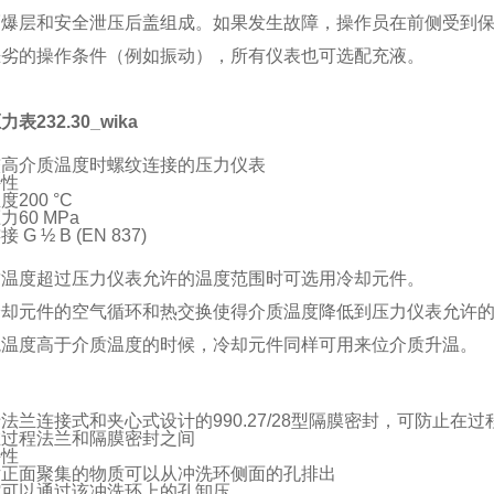
隔爆层和安全泄压后盖组成。如果发生故障，操作员在前侧受到
恶劣的操作条件（例如振动），所有仪表也可选配充液。
表232.30_wika
较高介质温度时螺纹连接的压力仪表
特性
200 °C
力60 MPa
 G ½ B (EN 837)
质温度超过压力仪表允许的温度范围时可选用冷却元件。
冷却元件的空气循环和热交换使得介质温度降低到压力仪表允许
境温度高于介质温度的时候，冷却元件同样可用来位介质升温。
法兰连接式和夹心式设计的990.27/28型隔膜密封，可防止在
在过程法兰和隔膜密封之间
特性
片正面聚集的物质可以从冲洗环侧面的孔排出
腔可以通过该冲洗环上的孔卸压