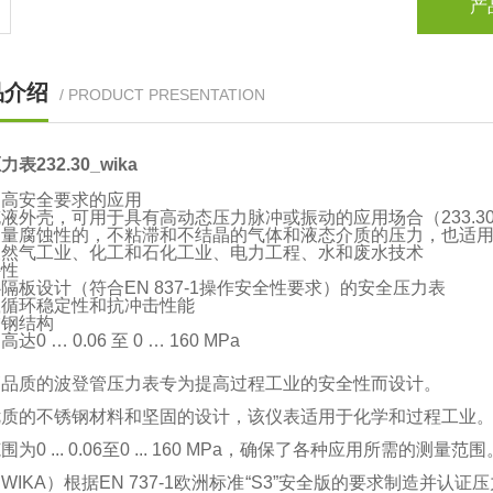
产
品介绍
/ PRODUCT PRESENTATION
表232.30_wika
更高安全要求的应用
液外壳，可用于具有高动态压力脉冲或振动的应用场合（233.3
测量腐蚀性的，不粘滞和不结晶的气体和液态介质的压力，也适
天然气工业、化工和石化工业、电力工程、水和废水技术
特性
隔板设计（符合EN 837-1操作安全性要求）的安全压力表
载循环稳定性和抗冲击性能
锈钢结构
达0 … 0.06 至 0 … 160 MPa
高品质的波登管压力表专为提高过程工业的安全性而设计。
优质的不锈钢材料和坚固的设计，该仪表适用于化学和过程工业
为0 ... 0.06至0 ... 160 MPa，确保了各种应用所需的测量范围
WIKA）根据EN 737-1欧洲标准“S3”安全版的要求制造