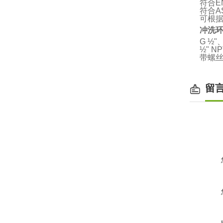
符合E
符合A
可根
冲洗
G ½"
½" N
带螺丝
留