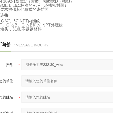
N 1092-1型式C（舌型）和型式D（槽型）
SME B 16.5标准的RJF（环槽密封面）
据要求提供其他形式的密封面
环连接
、G ¼"、¼" NPT内螺纹
PT、G ½ B、G ¼ B和¼" NPT外螺纹
堵头，316L不锈钢材料
言询价
/ MESSAGE INQUIRY
产品：
您的单位：
您的姓名：