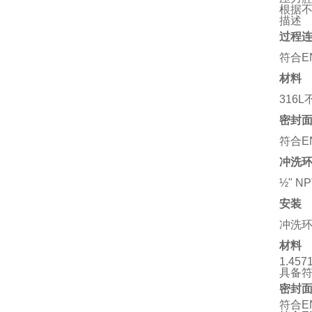
根据
描述
过程
符合EN
材料
316
密封
符合EN
冲洗
½" 
安装
冲洗
材料
1.4
具备符合
密封
符合EN