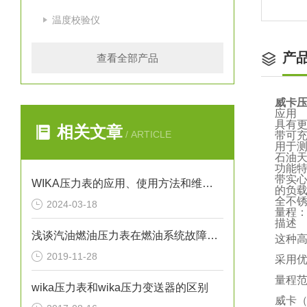
温度校验仪
产
查看全部产品
威卡压力
应用
具有
相关文章
/ ARTICLE
带可充
用于
石油
功能
带实心
WIKA压力表的应用、使用方法和维护要点解析
的负
全不
2024-03-18
量程：高
描述
浅谈汽油燃油压力表在燃油系统故障排除中的应用
这种
2019-11-28
采用
量程范围
wika压力表和wika压力变送器的区别
威卡（