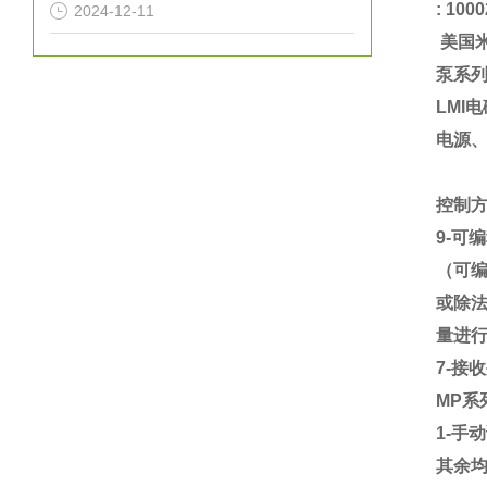
: 100
2024-12-11
美国
泵系
LMI电
电源
控制
9-可
（可
或除法
量进
7-接
MP系
1-手
其余均