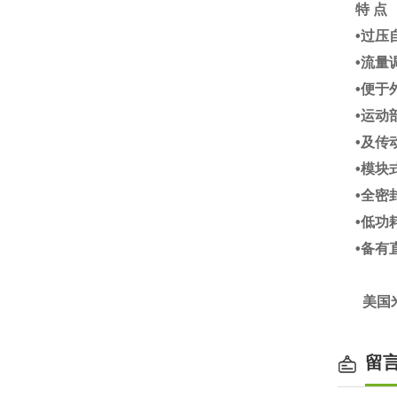
特 点
•过压
•流量
•便于
•运动
•及传
•模块
•全密
•低功
•备有
美国
留