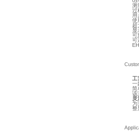
0
测
过
用
使
超
显
可
可
E
Custom
工
一
简
该
灵
为
整
Applic