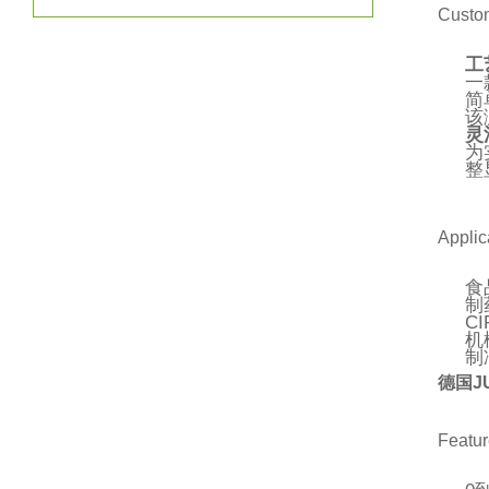
Custom
工
一
简
该
灵
为
整
Applic
食
制
CI
机
制
德国J
Featu