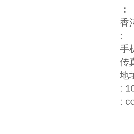
：
香
:
手
传
地
: 1
:
c