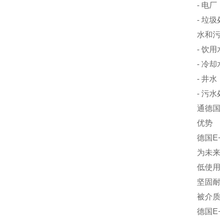
- 电
- 垃
水和
- 饮用
- 冷却
- 井水
- 污
通德国
优势
德国E
为未来
低使
坚固
被介
德国E