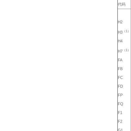
代码
H2
（1）
H3
H4
（1）
H7
FA
FB
FC
FD
FP
FQ
F1
F2
G1