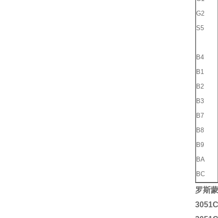
G2
S5
B4
B1
B2
B3
B7
B8
B9
BA
BC
罗斯蒙
3051