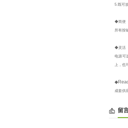
5.既
◆简便
所有按
◆灵活
电源可
上，也
◆Read
成套供
留