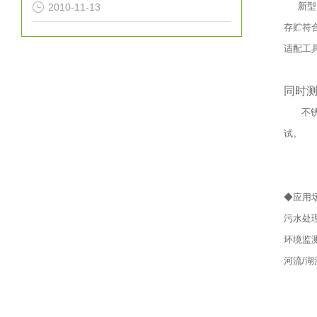
新型Mu
2010-11-13
存贮符合
适配工
同时测
不锈钢沉
试。
◆应用
污水处
环境监
河流/湖